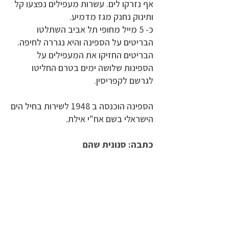
אף נזרקו לים. עשרות מעפילים נפצעו קל
ותינוק נחנק מגז מדמיע.
כ- 5 מייל מחופי תל אביב השתלטו
הבריטים על הספינה והיא נגררה לחיפה.
הבריטים החזיקו את המעפילים על
הספינות שלושה ימים בטרם החליטו
לגרשם לקפריסין.
הספינה הוכנסה ב 1948 לשירות בחיל הים
הישראלי בשם אח"י אילת
.
כתבה: סנונית שהם
מקורות:
ראובן אהרוני, מטות התורן: ספינות
ההעפלה והרכש לאחר מלחמת העולם
השנייה. המרכז לתולדות כח המגן ע"ש
ישראל גלילי, 1997.