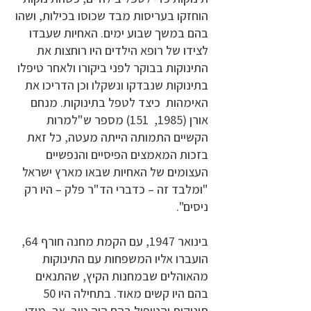
הוחזקו בעריסות מבד שכוסו בכילות, ושהו
בהם במשך שבוע ימים. האחיות שעבדו
לצידו של רופא הילדים היו רוחצות את
התינוקות בבוקר לפני ביקורו ולאחר טיפלו
בתינוקות שנבדקו ונשקלו וכן הדריכו את
האימהות כיצד לטפל בתינוקות. מנחם
אורן (1985, 151) מספר ש"למרות
הקשיים התמותה הייתה מעטה, כל זאת
בזכות המאמצים הפיסיים והנפשיים
העצומים של האחיות שבאו מארץ ישראל
"ומלבד זה – כדברי הד"ר פלק – היו רק
ניסים".
בינואר 1947, עם הקמת מחנה חורף 64,
הועברו אליו המשפחות עם התינוקות
מהאוהלים שבמחנות הקיץ, שהתנאים
בהם היו קשים מאוד. בתחילה היו 50
תינוקות והטיפול בהם היה טוב. אך, מידי