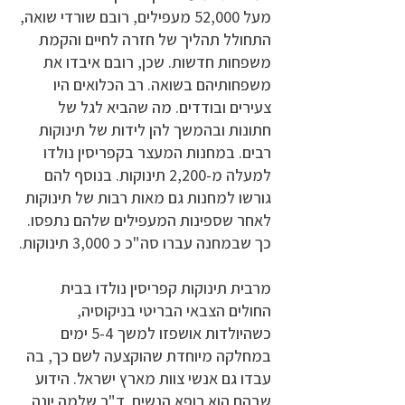
מעל 52,000 מעפילים, רובם שורדי שואה,
התחולל תהליך של חזרה לחיים והקמת
משפחות חדשות. שכן, רובם איבדו את
משפחותיהם בשואה. רב הכלואים היו
צעירים ובודדים. מה שהביא לגל של
חתונות ובהמשך להן לידות של תינוקות
רבים. במחנות המעצר בקפריסין נולדו
למעלה מ-2,200 תינוקות. בנוסף להם
גורשו למחנות גם מאות רבות של תינוקות
לאחר שספינות המעפילים שלהם נתפסו.
כך שבמחנה עברו סה"כ כ 3,000 תינוקות.
מרבית תינוקות קפריסין נולדו בבית
החולים הצבאי הבריטי בניקוסיה,
כשהיולדות אושפזו למשך 5-4 ימים
במחלקה מיוחדת שהוקצעה לשם כך, בה
עבדו גם אנשי צוות מארץ ישראל. הידוע
שבהם הוא רופא הנשים ד"ר שלמה יונה