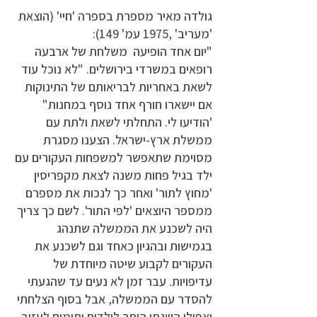
גולדה מאיר מספרת בספרה 'חיי' (הוצאת
'מעריב' ,1975 עמ' 149):
"יום אחד הופיעה משלחת של ארבעה
רופאים במשרדי בירושלים. "לא נוכל עוד
לשאת באחריות לבריאותם של התינוקות
אם יישארו חורף אחד נוסף במחנות"
'הודיעו לי. התחלתי לשאת ולתת עם
ממשלת ארץ-ישראל. הצענו מסגרת
מסוימת שתאפשר למשפחות העקורים עם
ילד בגיל פחות משנה לצאת מקפריסין
'מחוץ לתור' ואחר כך לנכות את מספרם
ממספר היוצאים 'לפי התור'. לשם כך צריך
היה לשכנע את הממשלה שתנהג
בגמישות ובהגיון כאחד וגם לשכנע את
העקורים לקבוע שיטה מיוחדת של
עדיפויות. עבר זמן לא נעים עד שהגעתי
להסדר עם הממשלה, אבל בסוף הצלחתי
ואפילו השגתי היתר לילדים יתומים לעזוב