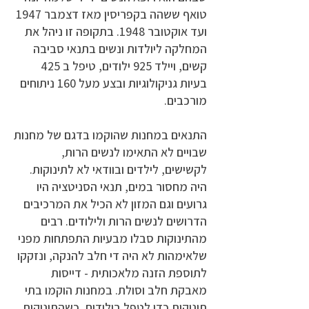
טואף ששהה בקפריסין מאז דצמבר 1947
ועד אוקטובר 1948. בתקופה זו ניהל את
המחלקה ליולדות ונשים בתנאי סביבה
קשים, ויילד 925 ילודים, טיפל ב 425
בעיות גניקולוגיות ובצע מעל 160 ניתוחים
מורכבים.
התנאים במחנות שהוקמו בדגם של מחנות
שבויים לא התאימו לנשים הרות,
לקשישים, לילדים ובוודאי לא לתינוקות.
היה מחסור במים, תנאי הסניטציה היו
גרועים וגם המזון לא הכיל את המרכיבים
הדרושים לנשים הרות ולילודים. רבים
מהתינוקות סבלו מבעיות התפתחות מפני
שלאימהות לא היה די חלב להנקה, ונזקקו
לתוספת הזנה מלאכותית - דייסות
מאבקת חלב וסולת. במחנות הוקמו בתי
תינוקות כדי לטפל בילודים, כשהתינוקות