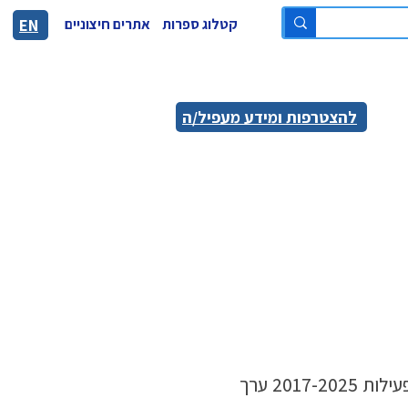
קטלוג ספרות
אתרים חיצוניים
EN
להצטרפות ומידע מעפיל/ה
ארגון מעפילי קפריסין (ע"ר) עורך כנסים ואירועי הנצחה באופן שוטף. בתשע שנות הפעילות 2017-2025 ערך