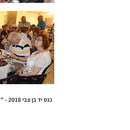
כנס יד בן צבי 2018 - "יש מה לספר" - מושב קפריסין - מפגש תינוק עם האחות שהצילה אותו